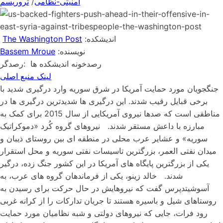
امنیتی-نظامی
/
تروریسم
:اندیشکده
The Washington Post
:نویسنده
Bassem Mroue
رصدخونه اندیشکده ها
:رصدگر
لینک منبع اصلی
جنگجویان مورد حمایت آمریکا در شرق سوریه وارد درگیری شدید با
برخی قبایل رقیب شدند. این درگیری ها شدیدترین درگیری ها در
مناطقی است که صدها نیروی آمریکایی از سال 2015 برای کمک به
مبارزه با داعش مستقر شدند. نیروهای گروه کُرد «دموکراتیک
سوریه» و عشایر عرب محلی در منطقه ای بین روستای ذیبان و
میدان نفتی العمر، بزرگترین تاسیسات نفتی سوریه و محل استقرار
یکی از بزرگترین پایگاه های آمریکا در این کشور جنگ زده، درگیر
شدند. خالد زینو، یکی از فرماندهان گروه های عرب، به
آسوشیتدپرس گفت که نیروهایش در حال حرکت برای رسیدن به
روستاهای شیل و باسیره هستند تا جریان تدارکات را از کرانه غربی
رود فرات، جایی که نیروهای دولتی و شبه نظامیان مورد حمایت