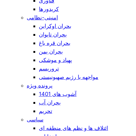
فناوری
کریدورها
امنیتی-نظامی
بحران اوکراین
بحران تایوان
بحران قره باغ
بحران یمن
پهپاد و موشکی
تروریسم
مواجهه با رژیم صهیونیستی
پرونده ویژه
آشوب های 1401
بحران آب
تحریم
سیاسی
ائتلاف ها و نظم های منطقه ای