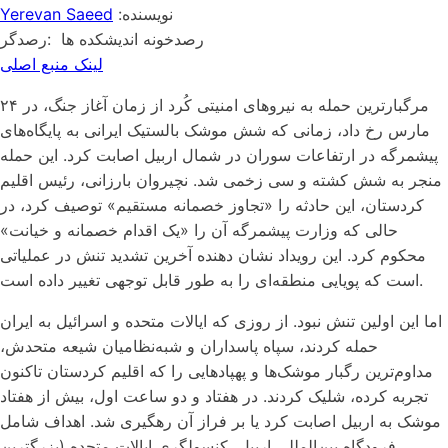
:نویسنده
Yerevan Saeed
رصدخونه اندیشکده ها
:رصدگر
لینک منبع اصلی
مرگبارترین حمله به نیروهای امنیتی کُرد از زمان آغاز جنگ، در ۲۴
مارس رخ داد، زمانی که شش موشک بالستیک ایرانی به پایگاه‌های
پیشمرگه در ارتفاعات سوران در شمال اربیل اصابت کرد. این حمله
منجر به شش کشته و سی زخمی شد. نچیروان بارزانی، رئیس اقلیم
کردستان، این حادثه را «تجاوز خصمانه مستقیم» توصیف کرد، در
حالی که وزارت پیشمرگه آن را «یک اقدام خصمانه و خیانت»
محکوم کرد. این رویداد نشان دهنده آخرین تشدید تنش در عملیاتی
است که پویایی منطقه‌ای را به طور قابل توجهی تغییر داده است.
اما این اولین تنش نبود. از روزی که ایالات متحده و اسرائیل به ایران
حمله کردند، سپاه پاسداران و شبه‌نظامیان شیعه متحدش،
مداوم‌ترین رگبار موشک‌ها و پهپادهایی را که اقلیم کردستان تاکنون
تجربه کرده، شلیک کردند. در هفتاد و دو ساعت اول، بیش از هفتاد
موشک به اربیل اصابت کرد یا بر فراز آن رهگیری شد. اهداف شامل
فرودگاه بین‌المللی اربیل، کنسولگری ایالات متحده (بزرگترین