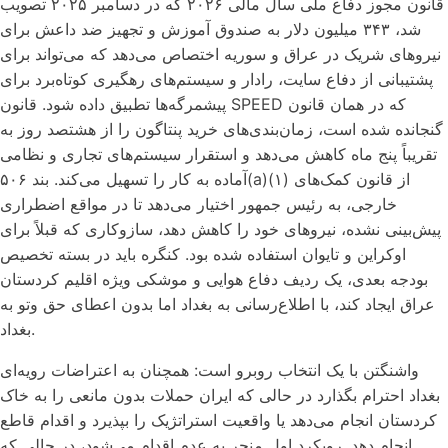
قانون مجوز دفاع ملی سال مالی ۲۰۲۶ که در دسامبر ۲۰۲۵ تصویب
شد، ۳۴۳ میلیون دلار به صندوق آموزش و تجهیز ضد داعش برای
نیروهای شریک در عراق و سوریه اختصاص می‌دهد که می‌تواند برای
پشتیبانی از دفاع سایت، رادار و سیستم‌های رهگیری کوتاه‌برد برای
پیشمرگه‌ها تطبیق داده شود. قانون SPEED که در همان قانون
گنجانده شده است، زمان‌بندی‌های خرید پنتاگون را از هشتصد روز به
تقریباً پنج ماه کاهش می‌دهد و استقرار سیستم‌های تجاری و نظامی
آماده به کار را تسهیل می‌کند. بند ۵۰۶(a)(۱) از قانون کمک‌های
خارجی، به رئیس جمهور اختیار می‌دهد تا در مواقع اضطراری
پیش‌بینی نشده، نیروهای خود را کاهش دهد، سازوکاری که قبلاً برای
اوکراین و تایوان استفاده شده بود. کنگره باید در بسته تخصیص
بودجه بعدی، یک ردیف دفاع هوایی و موشکی ویژه اقلیم کردستان
عراق ایجاد کند، با اطلاع‌رسانی به بغداد اما بدون اعطای حق وتو به
بغداد.
واشنگتن با یک انتخاب روبرو است: همچنان به اعتراضات رویه‌ای
بغداد احترام بگذارد در حالی که ایران حملات بدون مانعی را به خاک
کردستان انجام می‌دهد یا واقعیت استراتژیک را بپذیرد و اقدام قاطع
انجام دهد. رویکرد اول منجر به عدم اقدام می‌شود، در حالی که