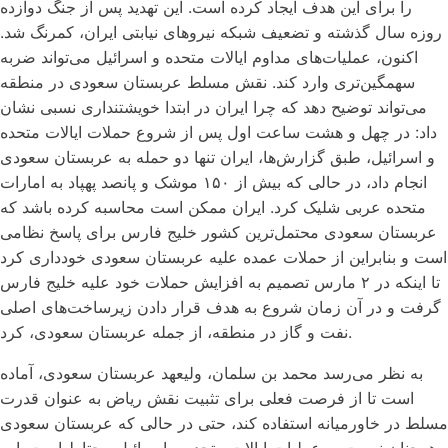
را برای این هدف ایجاد کرده است. این تهدید پس از جنگ دوازده
روزه سال گذشته و تضعیف شبکه نیروهای نیابتی ایران، کمرنگ شد.
اکنون، عملیات‌های مداوم ایالات متحده و اسرائیل می‌تواند ضربه
سهمگین‌تری وارد کند. نقش مسلط عربستان سعودی در منطقه
می‌تواند توضیح دهد که چرا ایران در ابتدا خویشتنداری نسبی نشان
داد: در چهل و هشت ساعت اول پس از شروع حملات ایالات متحده
و اسرائیل، طبق گزارش‌ها، ایران تنها دو حمله به عربستان سعودی
انجام داد، در حالی که بیش از ۱۵۰ موشک و پانصد پهپاد به امارات
متحده عربی شلیک کرد. ایران ممکن است محاسبه کرده باشد که
عربستان سعودی محتمل‌ترین کشور خلیج فارس برای پاسخ نظامی
است و بنابراین از حملات عمده علیه عربستان سعودی خودداری کرد
تا اینکه در ۲ مارس تصمیم به افزایش حملات خود علیه خلیج فارس
گرفت و در آن زمان شروع به هدف قرار دادن زیرساخت‌های اصلی
نفت و گاز در منطقه، از جمله عربستان سعودی، کرد.
به نظر می‌رسد محمد بن سلمان، ولیعهد عربستان سعودی، آماده
است تا از فرصت فعلی برای تثبیت نقش ریاض به عنوان قدرت
مسلط در خاورمیانه استفاده کند، حتی در حالی که عربستان سعودی