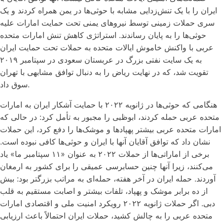
ایران را با یک تنش‌زدایی مشابه با حوثی‌ها در یمن همراه کردند و یک
سری حملات زمینی توسط نیروهای یمنی تحت حمایت امارات علیه
حوثی‌ها را به پایان رساندند. استراتژی کاهش تنش امارات متحده
عربی با واکنش خاموش ایالات متحده به حملات تحت حمایت ایران
به یک سایت نفتی بزرگ در عربستان سعودی در سپتامبر ۲۰۱۹
تقویت شد، که در نهایت ریاض را به دنبال توافق مشابهی با تهران
سوق داد.
هنگامی که حوثی‌ها در ژانویه ۲۰۲۲ با حمایت آشکار ایران به امارات
متحده عربی حمله کردند، ابوظبی را مجبور به تأمل کرد: در حالی که
امارات متحده عربی بیشتر پهپادها و موشک‌ها را دفع کرد، این حملات
نشان داد که توافق آقایان آنها با ایران و حوثی‌ها کافی نبوده است.
برخی از اماراتی‌ها از حملات ۲۰۲۲ به عنوان «۱۱ سپتامبر ما» یاد
می‌کنند، زیرا آنها چنین حسابرسی عمیقی را برای کشور به ارمغان
آوردند. حمله ایران در آخر هفته، حمله‌ای به مراتب بزرگتر بود: بیش
از ده برابر موشک و پهپاد، تلفات بیشتر و اصابت مستقیم به قلب
دبی. اگر حملات ژانویه ۲۰۲۲ رویکرد امنیت ملی و اقتصادی امارات
متحده عربی را به چالش کشید، حملات ایران احتمالاً باعث ارزیابی