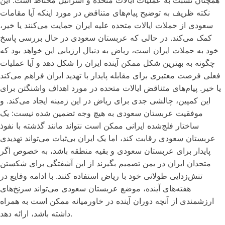
همچنان نسبت به عملیات ایالات متحده و اسرائیل محتاط است. این
نکته ظریف به توضیح پیام‌های متناقض در مورد اینکه آیا مقامات
سعودی از حملات ایالات متحده علیه ایران حمایت می‌کنند یا خیر،
کمک می‌کند. در حالی که عربستان سعودی در حال بررسی پاسخ
خود به حملات ایران است، ریاض به دنبال ارزیابی این خواهد بود که
چگونه به بهترین شکل ممکن آینده ایران را شکل دهد و آیا عملیات
فعلی فرصت معتبری برای مقابله پایدار با تهدید ایران فراهم می‌کند
یا خیر. پیام‌های متناقض ایالات متحده در مورد اهداف واشنگتن برای
این کمپین، چالشی جدی برای ریاض در این زمینه ایجاد می‌کند. و
موفقیت عربستان سعودی به هیچ وجه تضمین شده نیست: یک
ساختار فلج‌شده ایرانی ممکن است نتواند مانند گذشته با نفوذ
عربستان سعودی رقابت کند، اما یک ایران بی‌ثبات می‌تواند تهدیدی
پایدار برای عربستان سعودی و بقیه منطقه باشد، به خصوص اگر
متحدان ایران در یمن تصمیم بگیرند از این آشفتگی برای شکستن
تنش‌زدایی طولانی خود با ریاض استفاده کنند. با ادامه وقایع در
هفته‌های آینده، موضع عربستان سعودی می‌تواند سرنخ‌های
ارزشمندی از آنچه دوران آینده در خاورمیانه ممکن است به همراه
داشته باشد، ارائه دهد.