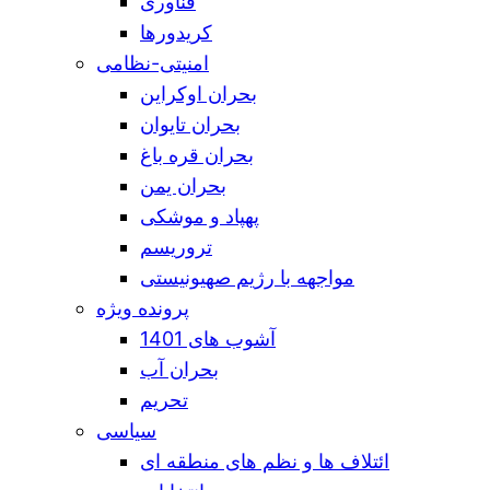
فناوری
کریدورها
امنیتی-نظامی
بحران اوکراین
بحران تایوان
بحران قره باغ
بحران یمن
پهپاد و موشکی
تروریسم
مواجهه با رژیم صهیونیستی
پرونده ویژه
آشوب های 1401
بحران آب
تحریم
سیاسی
ائتلاف ها و نظم های منطقه ای