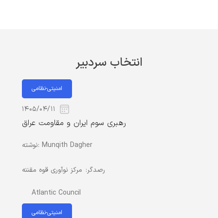
انتخاب سردبیر
امنیتی-نظامی
۱۴۰۵/۰۴/۱۱
رهبری سوم ایران و مقاومت عراق
Munqith Dagher
نوشته:
رصدگر:
مرکز نوآوری قوه مقننه
Atlantic Council
امنیتی-نظامی