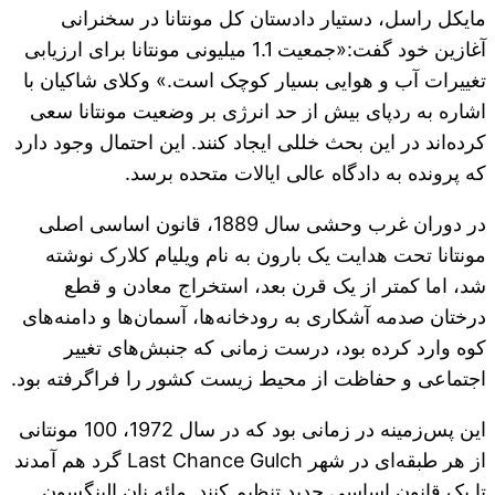
مایکل راسل، دستیار دادستان کل مونتانا در سخنرانی
آغازین خود گفت:«جمعیت 1.1 میلیونی مونتانا برای ارزیابی
تغییرات آب و هوایی بسیار کوچک است.» وکلای شاکیان با
اشاره به ردپای بیش از حد انرژی بر وضعیت مونتانا سعی
کرده‌اند در این بحث خللی ایجاد کنند. این احتمال وجود دارد
که پرونده به دادگاه عالی ایالات متحده برسد.
در دوران غرب وحشی سال 1889، قانون اساسی اصلی
مونتانا تحت هدایت یک بارون به نام ویلیام کلارک نوشته
شد، اما کمتر از یک قرن بعد، استخراج معادن و قطع
درختان صدمه آشکاری به رودخانه‌ها، آسمان‌ها و دامنه‌های
کوه وارد کرده بود، درست زمانی که جنبش‌های تغییر
اجتماعی و حفاظت از محیط زیست کشور را فراگرفته بود.
این پس‌زمینه در زمانی بود که در سال 1972، 100 مونتانی
از هر طبقه‌ای در شهر Last Chance Gulch گرد هم آمدند
تا یک قانون اساسی جدید تنظیم کنند. مائه نان الینگسون