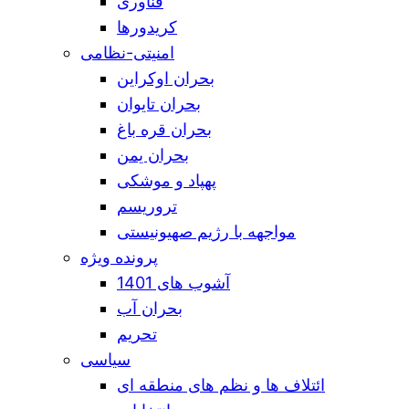
فناوری
کریدورها
امنیتی-نظامی
بحران اوکراین
بحران تایوان
بحران قره باغ
بحران یمن
پهپاد و موشکی
تروریسم
مواجهه با رژیم صهیونیستی
پرونده ویژه
آشوب های 1401
بحران آب
تحریم
سیاسی
ائتلاف ها و نظم های منطقه ای