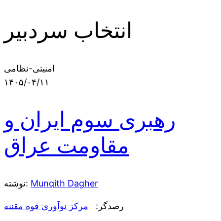
انتخاب سردبیر
امنیتی-نظامی
۱۴۰۵/۰۴/۱۱
رهبری سوم ایران و
مقاومت عراق
نوشته:
Munqith Dagher
رصدگر:
مرکز نوآوری قوه مقننه