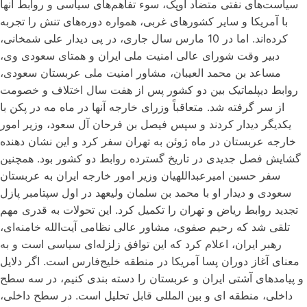
سیاست‌های نفتی متضاد اوپک، سوء تفاهم‌های سیاسی و روابط آنها
با آمریکا و سایر کشورهای غربی، همواره دوره‌های تنش را تجربه
کرده‌اند. اما در 10 مارس سال جاری، در پی دیدار علی شمخانی،
دبیر وقت شورای عالی امنیت ملی ایران و همتای سعودی وی،
مساعد بن محمد العیبان، مشاور امنیت ملی عربستان سعودی،
روابط دیپلماتیک بین دو کشور پس از هفت سال اختلاف و خصومت
از سر گرفته شد. متعاقباً وزرای خارجه آنها در ماه مه در پکن با
یکدیگر دیدار کردند و سپس فیصل بن فرحان آل سعود، وزیر امور
خارجه عربستان در ماه ژوئن به تهران سفر کرد و این نشان دهنده
گشایش فصل جدیدی در تاریخ گسترده روابط دو کشور بود. همچنین
سفر حسین امیرعبداللهیان وزیر امور خارجه ایران به عربستان
سعودی و دیدار او با محمد بن سلمان ولیعهد در اول سپتامبر پازل
تجدید روابط ریاض و تهران را تکمیل کرد. این تحولات به قدری مهم
تلقی شد که رحیم صفوی، مشاور عالی نظامی آیت‌الله خامنه‌ای،
رهبر ایران، اعلام کرد که این توافق زلزله‌ای سیاسی است و به
معنای آغاز دوران پسا آمریکا در منطقه خلیج‌فارس است. اگر دلایل
و پیامدهای آشتی ایران و عربستان را دسته بندی کنیم، در سه سطح
داخلی، منطقه ای و بین المللی قابل تحلیل است. در سطح داخلی،