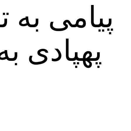
پیامی به 
پهپادی ب