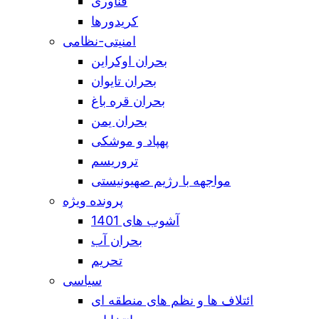
فناوری
کریدورها
امنیتی-نظامی
بحران اوکراین
بحران تایوان
بحران قره باغ
بحران یمن
پهپاد و موشکی
تروریسم
مواجهه با رژیم صهیونیستی
پرونده ویژه
آشوب های 1401
بحران آب
تحریم
سیاسی
ائتلاف ها و نظم های منطقه ای