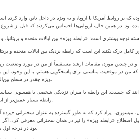
 که بر روابط آمریکا با اروپا، و به ویژه در داخل ناتو، وارد کرده است
 در چندین مورد، مقامات ارشد مستقیماً از من در مورد وضعیت روابط 
 که من در موقعیت مناسبی برای پاسخگویی هستم. با این وجود، این وا
ویژه چقدر در سطح بین‌المللی از نزدیک رصد می‌شود و دیگران چقدر به قدرت آن اعتماد دارند.
 نمی‌دانند که چیست. این رابطه با میزان نزدیکی شخصی یا همسویی س
رابطه بسیار عمیق‌تر از این است و بسیار مقاوم‌تر از هرگونه همسویی موقت بین دو فرد است.
 فولتون، میسوری، ایراد کرد که به طور گسترده به عنوان سخنرانی «پر
اصطلاح «رابطه ویژه» را نیز در همان سخنرانی معرفی کرد. اگر او 
بود در درجه اول به خاطر تعریف مشارکت پایدار بین لندن و واشنگتن به یاد آورده شود.