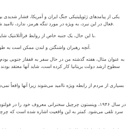
یکی از پیامدهای ژئوپلیتیکی جنگ ایران و آمریکا، فشار شدیدی بوده
فعال در این نبرد، به ویژه در مورد تنگه هرمز، ندارد، ناامید شده بود. در همین حال، اروپایی‌ها احساس می‌کردند که قبل از شروع جنگ توسط ترامپ و اسرائیل، با آنها مشورت یا هماهنگی نشده است.
با این حال، یک جنبه خاص از روابط فراآتلانتیک شایسته توجه بیشتری است: «رابطه ویژه» بین ایالات متحده و بریتانیا، و قطع روابط شخصی بین ترامپ و نخست وزیر بریتانیا، کی‌یر استارمر.
آنچه رهبران واشنگتن و لندن ممکن است به طور کامل درک نکنند این است که رابطه نزدیک بین ایالات متحده و بریتانیا تا چه حد برای ناظران در سراسر جهان یک نیروی ثبات‌بخش است.
به عنوان مثال، هفته گذشته من در حال سفر به قفقاز جنوبی بودم و
سطوح ارشد دولت بریتانیا کار کرده است، شاید آنها معتقد بودند
بسیاری از مردم از رابطه ویژه ناامید می‌شوند زیرا آنها واقعاً
در سال ۱۹۴۶، وینستون چرچیل سخنرانی معروف خود را در
سرد تلقی می‌شود. کمتر به این واقعیت اشاره شده است که چرچیل 