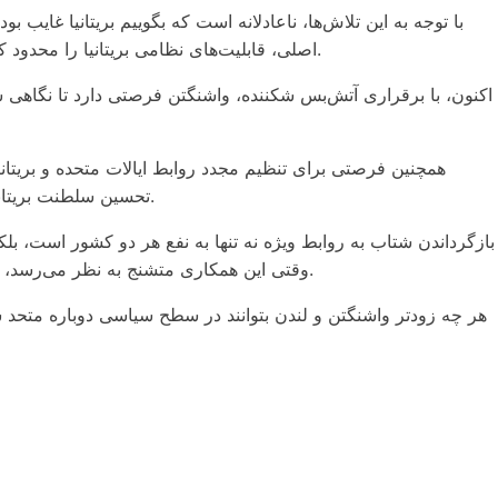
با توجه به این تلاش‌ها، ناعادلانه است که بگوییم بریتانیا غای
اصلی، قابلیت‌های نظامی بریتانیا را محدود کرده است؟ بله. اما حتی اگر ترامپ از سرعت یا اشتیاق واکنش بریتانیا ناراضی بود، اشتباه است که بگوییم بریتانیا هیچ کاری انجام نمی‌دهد.
اکنون، با برقراری آتش‌بس شکننده، واشنگتن فرصتی دارد تا نگاهی سن
همچنین فرصتی برای تنظیم مجدد روابط ایالات متحده و بریتانی
تحسین سلطنت بریتانیا مشهور است و شاید هیچ چهره‌ای بهتر از پادشاه چارلز برای کمک به بازسازی پل شخصی در سراسر اقیانوس اطلس وجود نداشته باشد.
بازگرداندن شتاب به روابط ویژه نه تنها به نفع هر دو کشور است، ب
وقتی این همکاری متشنج به نظر می‌رسد، عدم قطعیت افزایش می‌یابد. وقتی به خوبی کار می‌کند، به عنوان لنگر ثبات در یک سیستم بین‌المللی به طور فزاینده بی‌ثبات عمل می‌کند.
هر چه زودتر واشنگتن و لندن بتوانند در سطح سیاسی دوباره متحد شون