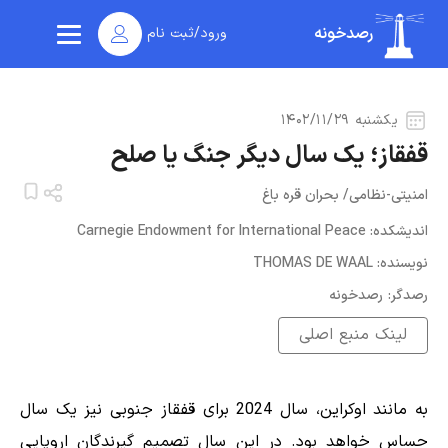
رصدخونه
ورود/ثبت نام
یکشنبه ۱۴۰۲/۱۱/۲۹
قفقاز؛ یک سال دیگر جنگ یا صلح
امنیتی-نظامی
/
بحران قره باغ
:اندیشکده
Carnegie Endowment for International Peace
:نویسنده
THOMAS DE WAAL
:رصدگر
رصدخونه
لینک منبع اصلی
به مانند اوکراین، سال 2024 برای قفقاز جنوبی نیز یک سال
حساس خواهد بود. در این سال تصمیم گیرندگان اروپایی