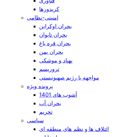
فناوری
کریدورها
امنیتی-نظامی
بحران اوکراین
بحران تایوان
بحران قره باغ
بحران یمن
پهپاد و موشکی
تروریسم
مواجهه با رژیم صهیونیستی
پرونده ویژه
آشوب های 1401
بحران آب
تحریم
سیاسی
ائتلاف ها و نظم های منطقه ای