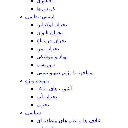
فناوری
کریدورها
امنیتی-نظامی
بحران اوکراین
بحران تایوان
بحران قره باغ
بحران یمن
پهپاد و موشکی
تروریسم
مواجهه با رژیم صهیونیستی
پرونده ویژه
آشوب های 1401
بحران آب
تحریم
سیاسی
ائتلاف ها و نظم های منطقه ای