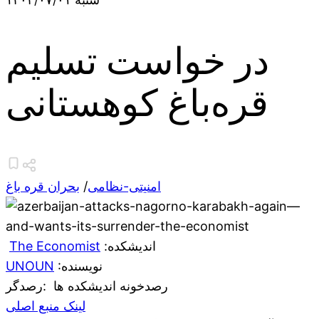
در خواست تسلیم
قره‌باغ کوهستانی
امنیتی-نظامی
/
بحران قره باغ
:اندیشکده
The Economist
:نویسنده
UNOUN
رصدخونه اندیشکده ها
:رصدگر
لینک منبع اصلی