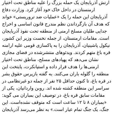
ارتش آذربایجان یک حمله بزرگ را علیه مناطق تحت اختیار
ارمنستان در داخل خاک خود آغاز کرد. وزارت دفاع
آذربایجان این حمله را یک «عملیات ضد تروریستی» خواند
که هدف آن بازگرداندن نظم مندرج قانون اساسی و اخراج
جدایی طلبان مسلح ارمنی از منطقه تحت نفوذ آذربایجان
است. مقامات ارمنستان، از جمله نخست وزیر این کشور،
نیکول پاشینیان، آذربایجان را به پاکسازی قومی علیه ارامنه
قره باغ متهم کردند. ویدئوهای منتشرشده در فضای مجازی
نشان می‌دهد که پهپادهای مسلح، مناطق تحت اختیار
ارمنی‌ها را هدف قرار داده و استپانکرت، پایتخت این
منطقه را گلوله باران می‌کنند. به گفته بازپرس حقوق بشر
در قره باغ، تا کنون حداقل ۲۵ نفر از جمله دو غیرنظامی در
سراسر این منطقه کشته شده اند. روبن واردانیان، یکی از
مقامات سابق قره باغ، در توصیف این بمباران می گوید:
«بمباران ۸ تا ۱۲ ساعت است که متوقف نشده‌است. این
جنگ، یک جنگ تمام عیار است.» به نظر می‌رسد آذربایجان