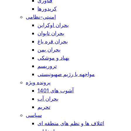
فناوری
کریدورها
امنیتی-نظامی
بحران اوکراین
بحران تایوان
بحران قره باغ
بحران یمن
پهپاد و موشکی
تروریسم
مواجهه با رژیم صهیونیستی
پرونده ویژه
آشوب های 1401
بحران آب
تحریم
سیاسی
ائتلاف ها و نظم های منطقه ای