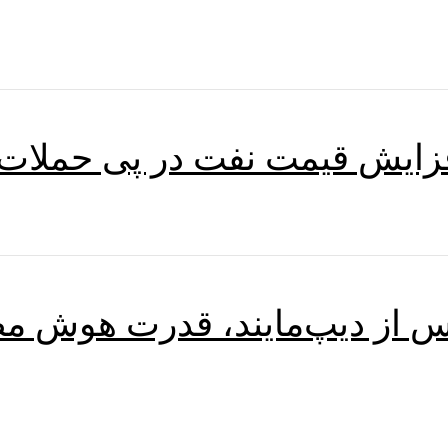
زایش قیمت نفت در پی حملات ا
یس از دیپ‌مایند، قدرت هوش مص