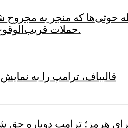
 حوثی‌ها که منجر به مجروح ش
حملات قریب‌الوقوع تحت حمایت ایران هشدار داد.
قالیباف، ترامپ را به نمایش
برای هرمز؛ ترامپ دوباره حق ش