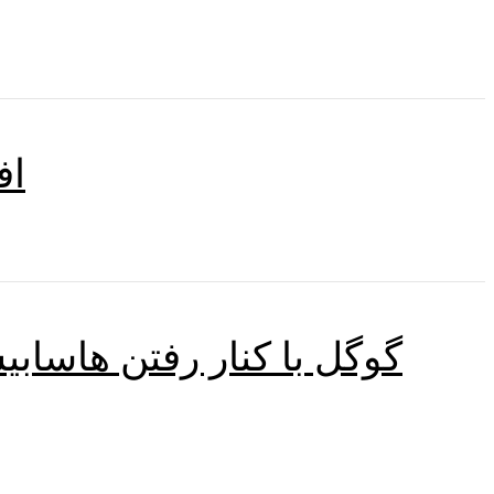
اف
گوگل با کنار رفتن هاساب