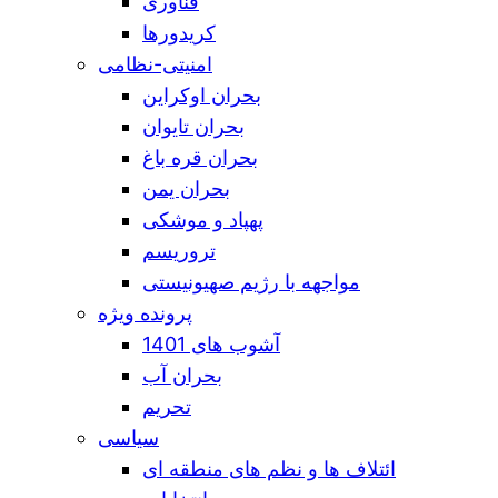
فناوری
کریدورها
امنیتی-نظامی
بحران اوکراین
بحران تایوان
بحران قره باغ
بحران یمن
پهپاد و موشکی
تروریسم
مواجهه با رژیم صهیونیستی
پرونده ویژه
آشوب های 1401
بحران آب
تحریم
سیاسی
ائتلاف ها و نظم های منطقه ای