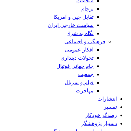
انتخابات
برجام
تقابل چین و آمریکا
سیاست خارجی ایران
نگاه به شرق
فرهنگی و اجتماعی
افکار عمومی
تحولات دینداری
جام جهانی فوتبال
جمعیت
فیلم و سریال
مهاجرت
انتشارات
تفسیر
رصدگر خودکار
دستیار پژوهشگر