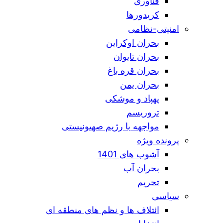
فناوری
کریدورها
امنیتی-نظامی
بحران اوکراین
بحران تایوان
بحران قره باغ
بحران یمن
پهپاد و موشکی
تروریسم
مواجهه با رژیم صهیونیستی
پرونده ویژه
آشوب های 1401
بحران آب
تحریم
سیاسی
ائتلاف ها و نظم های منطقه ای