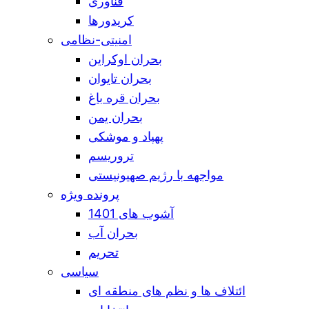
فناوری
کریدورها
امنیتی-نظامی
بحران اوکراین
بحران تایوان
بحران قره باغ
بحران یمن
پهپاد و موشکی
تروریسم
مواجهه با رژیم صهیونیستی
پرونده ویژه
آشوب های 1401
بحران آب
تحریم
سیاسی
ائتلاف ها و نظم های منطقه ای