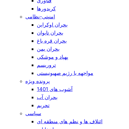
فناوری
کریدورها
امنیتی-نظامی
بحران اوکراین
بحران تایوان
بحران قره باغ
بحران یمن
پهپاد و موشکی
تروریسم
مواجهه با رژیم صهیونیستی
پرونده ویژه
آشوب های 1401
بحران آب
تحریم
سیاسی
ائتلاف ها و نظم های منطقه ای