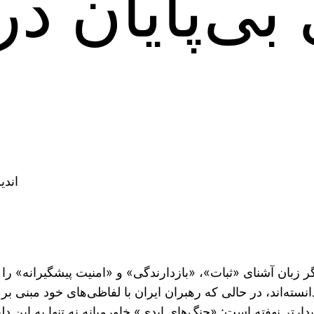
بی‌پایان د
:اند
یگر زبان آشنای «ثبات»، «بازدارندگی» و «امنیت پیشگیرانه» ر
ته‌اند، در حالی که رهبران ایران با لفاظی‌های خود مبنی بر مق
تر نهفته است: «جنگ‌های ابدی» خاورمیانه نه تنها به این دلی