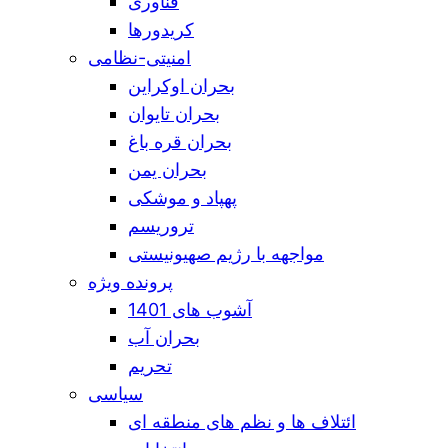
فناوری
کریدورها
امنیتی-نظامی
بحران اوکراین
بحران تایوان
بحران قره باغ
بحران یمن
پهپاد و موشکی
تروریسم
مواجهه با رژیم صهیونیستی
پرونده ویژه
آشوب های 1401
بحران آب
تحریم
سیاسی
ائتلاف ها و نظم های منطقه ای