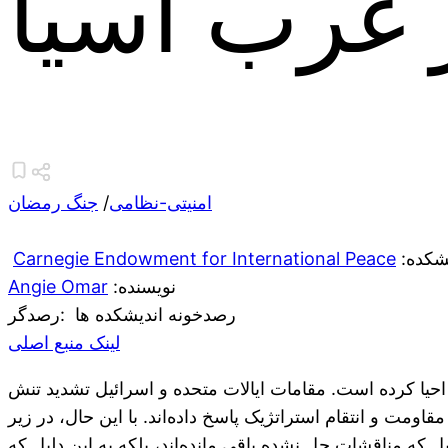
ر غرب آسیا
امنیتی-نظامی
/
جنگ رمضان
یشکده
Carnegie Endowment for International Peace
:نویسنده
Angie Omar
رصدخونه اندیشکده ها
:رصدگر
لینک منبع اصلی
ا احیا کرده است. مقامات ایالات متحده و اسرائیل تشدید تنش
اومت و انتقام استراتژیک پاسخ داده‌اند. با این حال، در زیر
ل که مناقشات حل نشده باقی مانده‌اند، بلکه به این دلیل که