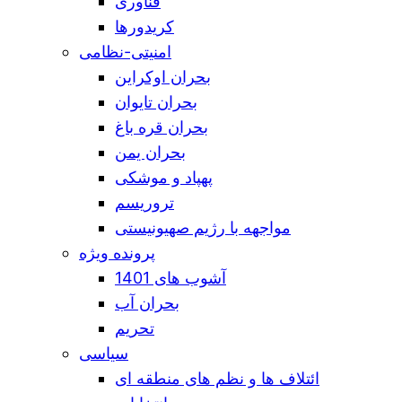
فناوری
کریدورها
امنیتی-نظامی
بحران اوکراین
بحران تایوان
بحران قره باغ
بحران یمن
پهپاد و موشکی
تروریسم
مواجهه با رژیم صهیونیستی
پرونده ویژه
آشوب های 1401
بحران آب
تحریم
سیاسی
ائتلاف ها و نظم های منطقه ای