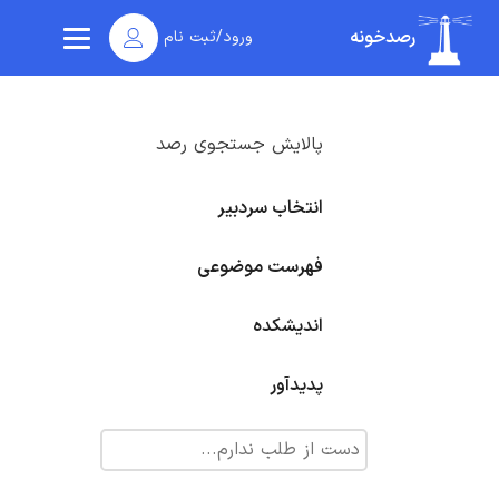
رصدخونه
ورود/ثبت نام
پالایش جستجوی رصد
انتخاب سردبیر
فهرست موضوعی
اندیشکده
پدیدآور