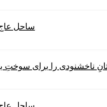
ساحل عاج،
نِ ناخشنودی را برای سوختِ با
ساحل عاج،