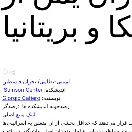
و بریتانیا
امنیتی-نظامی
/
بحران فلسطین
:اندیشکده
Stimson Center
:نویسنده
Giorgio Cafiero
رصدخونه اندیشکده ها
:رصدگر
لینک منبع اصلی
 را هدف قرار می‌دهند که حداقل بخشی از آن متعلق به اسرائیلی‌ها
 ایالات متحده در اواخر سال 2023 عملیات حفاظت از رفاه - نیروی حفاظت دریایی شامل متحدان اصلی واشنگتن در ناتو و