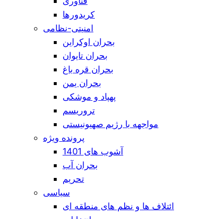
فناوری
کریدورها
امنیتی-نظامی
بحران اوکراین
بحران تایوان
بحران قره باغ
بحران یمن
پهپاد و موشکی
تروریسم
مواجهه با رژیم صهیونیستی
پرونده ویژه
آشوب های 1401
بحران آب
تحریم
سیاسی
ائتلاف ها و نظم های منطقه ای