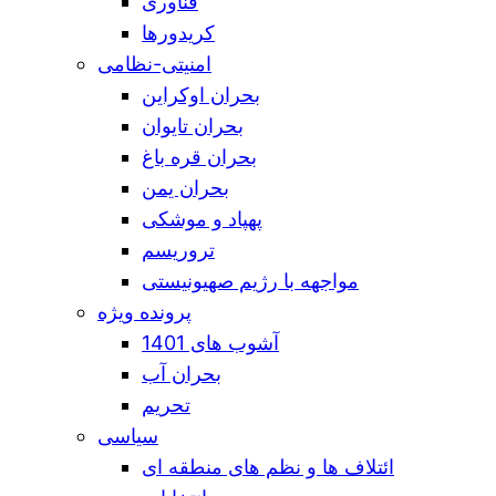
فناوری
کریدورها
امنیتی-نظامی
بحران اوکراین
بحران تایوان
بحران قره باغ
بحران یمن
پهپاد و موشکی
تروریسم
مواجهه با رژیم صهیونیستی
پرونده ویژه
آشوب های 1401
بحران آب
تحریم
سیاسی
ائتلاف ها و نظم های منطقه ای