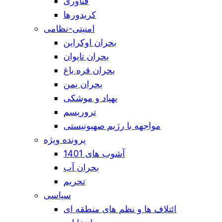
فناوری
کریدورها
امنیتی-نظامی
بحران اوکراین
بحران تایوان
بحران قره باغ
بحران یمن
پهپاد و موشکی
تروریسم
مواجهه با رژیم صهیونیستی
پرونده ویژه
آشوب های 1401
بحران آب
تحریم
سیاسی
ائتلاف ها و نظم های منطقه ای