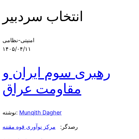
انتخاب سردبیر
امنیتی-نظامی
۱۴۰۵/۰۴/۱۱
رهبری سوم ایران و
مقاومت عراق
Munqith Dagher
نوشته:
رصدگر:
مرکز نوآوری قوه مقننه