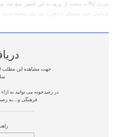
مرزی ایالات متحده از ورود به این کشور منع شد. ور
قربانیان حمله موشکی ۲۸ فوریه بود، وارد تیخوانا شدند.
دریا
جهت مشاهده این مطلب لطف
ساز
در رصدخونه می توانید به ازا
فرهنگی و…به رصد س
راهن