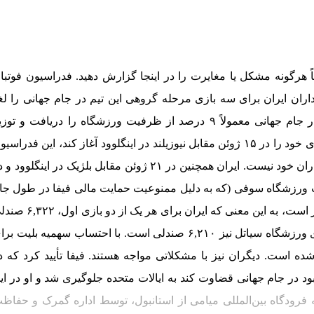
هرگونه مشکل یا مغایرت را در اینجا گزارش دهید. فدراسیون فوتبا
داران ایران برای سه بازی مرحله گروهی این تیم در جام جهانی را لغ
کرده است. هر فدراسیون برای ۴۸ تیم شرکت‌کننده در جام جهانی معمولاً ۹ درصد از ظرفیت ورزشگاه را دریافت و تو
می‌کند. با این حال، در حالی که قرار است ایران بازی‌های خود را در ۱۵ ژوئن مقابل نیوزیلند در اینگلوود آغاز کند، این فدراس
در بیانیه‌ای اعلام کرد که قادر به ارائه هیچ بلیتی به هواداران خود نیست. ایران همچنین در ۲۱ ژوئن مقابل بلژیک در اینگلوو
یت ورزشگاه سوفی (که به دلیل ممنوعیت حمایت مالی فیفا در طول جا
جهانی، ورزشگاه لس‌آنجلس نامیده می‌شود) ۷۰,۲۴۰ نفر است، به این معنی که ایران برای هر یک از
را از دست خواهد داد. نه درصد از ظرفیت ۶۹,۰۰۰ نفری ورزشگاه سیاتل نیز ۶,۲۱۰ صندلی است. با احتساب سهمیه بلیت 
‌ریزی‌شده، تقریباً ۱۸,۸۵۴ بلیت لغو شده است. دیگران نیز با مشکلاتی مواجه هستند. فیفا تأیید کرد که 
بود در جام جهانی قضاوت کند به ایالات متحده جلوگیری شد و او در ای
فرودگاه بین‌المللی میامی از استانبول، توسط اداره گمرک و حفاظ