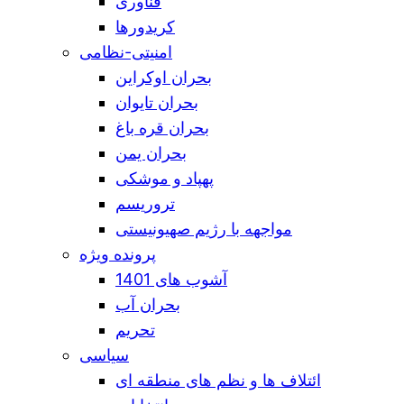
فناوری
کریدورها
امنیتی-نظامی
بحران اوکراین
بحران تایوان
بحران قره باغ
بحران یمن
پهپاد و موشکی
تروریسم
مواجهه با رژیم صهیونیستی
پرونده ویژه
آشوب های 1401
بحران آب
تحریم
سیاسی
ائتلاف ها و نظم های منطقه ای