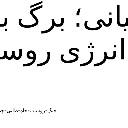
انی؛ برگ ب
انرژی روس