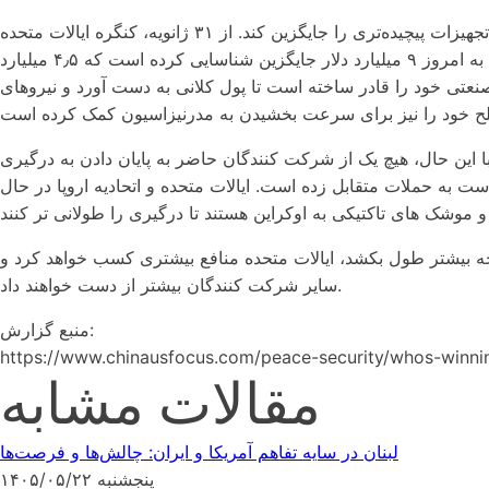
پس از آن، وزارت دفاع بودجه اختصاص داده شده توسط کنگره برای اختیارات برداشت ریاست جمهوری را به کار گرفت تا تسلیحات و تجهیزات پیچیده‌تری را جایگزین کند. از ۳۱ ژانویه، کنگره ایالات متحده
۱۲٫۵ میلیارد دلار در سال مالی ۲۰۲۲ برای جایگزینی این تسلیحات و ۱۳٫۴ میلیارد دلار برای سال مالی ۲۰۲۳ اختصاص داد. وزارت دفاع تا به امروز ۹ میلیارد دلار جایگزین شناسایی کرده است که ۴٫۵ میلیارد
صنعتی خود را قادر ساخته است تا پول کلانی به دست آورد و نیروهای
 این حال، هیچ یک از شرکت کنندگان حاضر به پایان دادن به درگیری
به حملات متقابل زده است. ایالات متحده و اتحادیه اروپا در حال
چه بیشتر طول بکشد، ایالات متحده منافع بیشتری کسب خواهد کرد و
سایر شرکت کنندگان بیشتر از دست خواهند داد.
منبع گزارش:
https://www.chinausfocus.com/peace-security/whos-winni
مقالات مشابه
لبنان در سایه تفاهم آمریکا و ایران: چالش‌ها و فرصت‌ها
پنجشنبه ۱۴۰۵/۰۵/۲۲