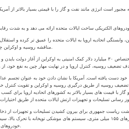
یه مجبور است انرژی مانند نفت و گاز را با قیمتی بسیار بالاتر از آ
، وابستگی اتحادیه اروپا به ایالات متحده را عمیق تر کرده و استقلال
مناقشه روسیه و اوکراین چیزی به دست نیاورده است. فقط متحمل خسارات سنگین شده است.
ایالات متحده با اعمال تحریم های اقتصادی و مالی علیه روسیه، اختصاص ۳۰ میلیارد دلار ک
اهداف خود دست یافته است. آمریکا با نشان دادن خود به عنوان تجس
نه با تضعیف روسیه از طریق درگیری روسیه و اوکراین و تقویت کنترل خ
گاز با قیمت های بسیار بالاتر به کشورهای اتحادیه اروپا برای کس
جمهور جو بایدن، ۲۸ بار از اختیار برداشت ریاست جمهوری برای بیرون کشیدن تسلیحات و
سیستم های ضد هوایی، سیستم های ضد زره، هویتزرهای ۱۵۵ میلی متری، سیستم های موشکی
خودروهای جنگی پیاده نظام بردلی، نفربرهای زرهی استرایکر و تانک های آبرامز.