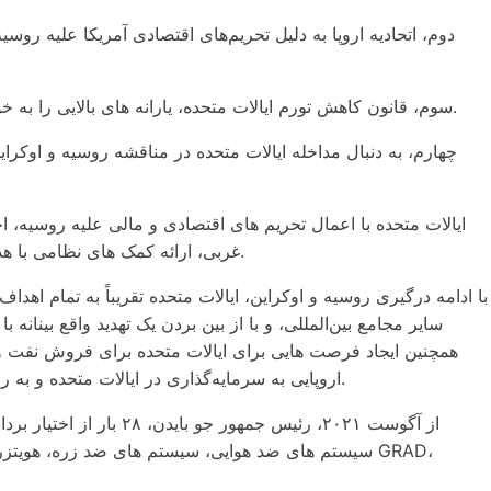
دوم، اتحادیه اروپا به دلیل تحریم‌های اقتصادی آمریکا علیه روس
سوم، قانون کاهش تورم ایالات متحده، یارانه های بالایی را به خودروهای الکتریکی ساخت ایالات متحده ارائه می دهد و به شدت رقابت خودروهای تولید شده در کشورهای اتحادیه اروپا را تضعیف می کند.
چهارم، به دنبال مداخله ایالات متحده در مناقشه روسیه و اوکراین
غربی، ارائه کمک های نظامی با هدف تضعیف روسیه، کنترل اروپا و در نهایت مهار چین به نفع خود، از هیچ تلاشی برای تشویق اوکراین به انجام جنگ نیابتی دریغ نکرده است.
با ادامه درگیری روسیه و اوکراین، ایالات متحده تقریباً به تمام 
سایر مجامع بین‌المللی، و با از بین بردن یک تهدید واقع بینا
همچنین ایجاد فرصت هایی برای ایالات متحده برای فروش نفت و 
اروپایی به سرمایه‌گذاری در ایالات متحده و به روز رسانی تسلیحات و تجهیزات ارتش ایالات متحده از طریق اختیارات برداشت ریاست جمهوری، منافع سیاسی زیادی به دست آورده است.
از آگوست ۲۰۲۱، رئیس 