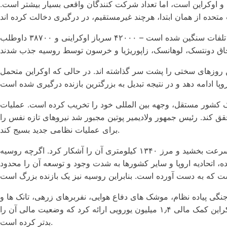
 و اوکراین است، اما تعداد شرکت کنندگان واقعی بسیار بیشتر است.
در طول یک سال گذشته، همه شرکت‌کنندگان آنچه را که می‌توانستند انجام دادند و به آنچه که شایسته آن بودند، رسیدند. اوکراین متحمل تلفات سنگین شده است – ۴۲۰۰۰ سرباز اوکراینی و ۳۸۷۰۰ داوطلب
ن روزهای سختی را پشت سر گذاشته اند. در حالی که اوکراین متحمل
یک کشور مستقل، وجهه بین المللی خود را تخریب کرده است. عملیات
ت، نتوانسته است اهداف استراتژیک خود را محقق کند. رئیس جمهور ولادیمیر پوتین مجبور شد نیروهای تازه نفس را
برای عملیات نظامی جدید بسیج کند.
روسیه برای جلوگیری از پیوستن اوکراین به ناتو، از جمله موارد دیگر، به این کشور حمله کرد، اما تنها به عضویت فنلاند و سوئد در ناتو سرعت بخشید و مرز ۱۳۴۰ کیلومتری آن را آشکار کرد. اگرچه روسیه
اتحادیه اروپا و سایر کشورها به شدت وجود و توسعه آن را محدود
ی جنگی پیاده نظام، موشک های دفاع هوایی، نفربرهای زرهی، تانک ها و
هلیکوپترها – که موجب خسارات واقعی در اقتصاد و توسعه اتحادیه شد، آبرو و اعتبار خود را از دست داده است. اول، اتحادیه اروپا به اوکراین کمک مالی ۱٫۴ میلیون یورویی ارائه کرد که وضعیت مالی آن را
بدتر کرده است.