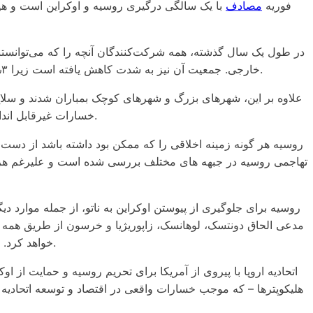
فوریه
مصادف
با یک سالگی درگیری روسیه و اوکراین است و هیچ
خارجی. جمعیت آن نیز به شدت کاهش یافته است زیرا ۱۳٫۳ میلیون نفر از کشور فرار کردند و ۸٫۵ میلیون اوکراینی پس از الحاق دونتسک، لوهانسک، زاپوریژیا و خرسون توسط روسیه جذب شدند.
علاوه بر این، شهرهای بزرگ و شهرهای کوچک بمباران شدند و سلاح
خسارات غیرقابل اندازه گیری شده است، باید جنگ نیابتی را برای ایالات متحده و اتحادیه اروپا ادامه دهد و در نتیجه تبدیل به بزرگترین بازنده درگیری شده است.
روسیه هر گونه زمینه اخلاقی را که ممکن بود داشته باشد از دست
مدعی الحاق دونتسک، لوهانسک، زاپوریژیا و خرسون از طریق همه 
خواهد کرد. به طور خلاصه، آنچه روسیه از دست داده است بیشتر از آن چیزی است که به دست آورده است. بنابراین روسیه نیز یک بازنده بزرگ است.
اتحادیه اروپا با پیروی از آمریکا برای تحریم روسیه و حمایت از ا