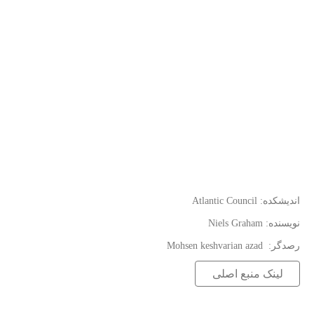
:اندیشکده
Atlantic Council
:نویسنده
Niels Graham
:رصدگر
Mohsen keshvarian azad
لینک منبع اصلی