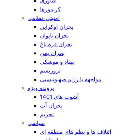
فناوری
کریدورها
امنیتی-نظامی
بحران اوکراین
بحران تایوان
بحران قره باغ
بحران یمن
پهپاد و موشکی
تروریسم
مواجهه با رژیم صهیونیستی
پرونده ویژه
آشوب های 1401
بحران آب
تحریم
سیاسی
ائتلاف ها و نظم های منطقه ای