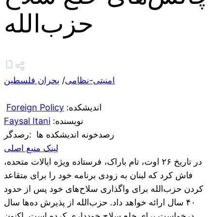
حزب‌الله
امنیتی-نظامی
/
بحران فلسطین
:اندیشکده
Foreign Policy
:نویسنده
Faysal Itani
رصدخونه اندیشکده ها
:رصدگر
لینک منبع اصلی
در تاریخ ۲۶ اوت، تام باراک، فرستاده ویژه ایالات متحده،
فاش کرد که لبنان به زودی برنامه خود را برای متقاعد
کردن حزب‌الله برای واگذاری سلاح‌های خود پس از حدود
۴۰ سال ارائه خواهد داد. حزب‌الله از پذیرش ده‌ها سال
درخواست برای خلع سلاح خودداری کرده است. اکنون