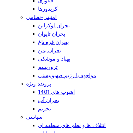
فناوری
کریدورها
امنیتی-نظامی
بحران اوکراین
بحران تایوان
بحران قره باغ
بحران یمن
پهپاد و موشکی
تروریسم
مواجهه با رژیم صهیونیستی
پرونده ویژه
آشوب های 1401
بحران آب
تحریم
سیاسی
ائتلاف ها و نظم های منطقه ای