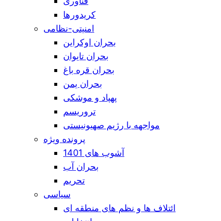
فناوری
کریدورها
امنیتی-نظامی
بحران اوکراین
بحران تایوان
بحران قره باغ
بحران یمن
پهپاد و موشکی
تروریسم
مواجهه با رژیم صهیونیستی
پرونده ویژه
آشوب های 1401
بحران آب
تحریم
سیاسی
ائتلاف ها و نظم های منطقه ای