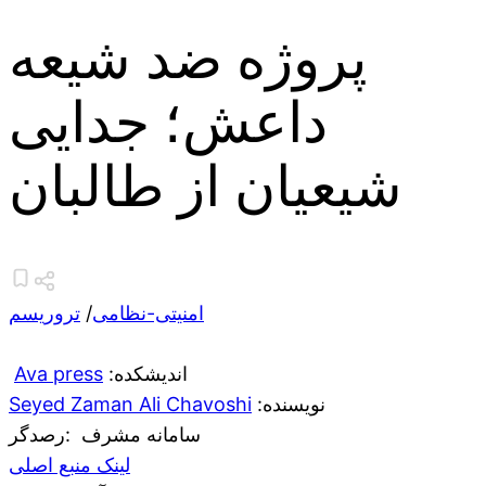
پروژه ضد شیعه
داعش؛ جدایی
شیعیان از طالبان
امنیتی-نظامی
/
تروریسم
:اندیشکده
Ava press
:نویسنده
Seyed Zaman Ali Chavoshi
سامانه مشرف
:رصدگر
لینک منبع اصلی