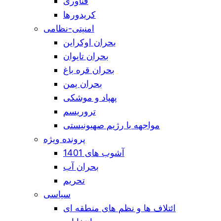
فناوری
کریدورها
امنیتی-نظامی
بحران اوکراین
بحران تایوان
بحران قره باغ
بحران یمن
پهپاد و موشکی
تروریسم
مواجهه با رژیم صهیونیستی
پرونده ویژه
آشوب های 1401
بحران آب
تحریم
سیاسی
ائتلاف ها و نظم های منطقه ای