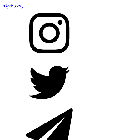
رصدخونه