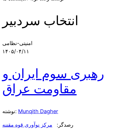
انتخاب سردبیر
امنیتی-نظامی
۱۴۰۵/۰۴/۱۱
رهبری سوم ایران و
مقاومت عراق
Munqith Dagher
نوشته:
رصدگر:
مرکز نوآوری قوه مقننه