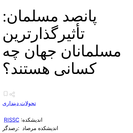
پانصد مسلمان:
تأثیرگذارترین
مسلمانان جهان چه
کسانی هستند؟
تحولات دینداری
:اندیشکده
RISSC
اندیشکده مرصاد
:رصدگر