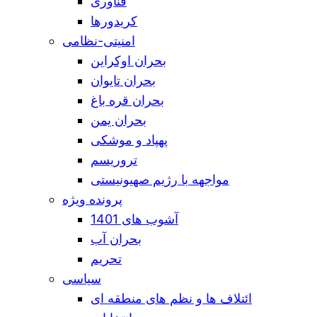
فناوری
کریدورها
امنیتی-نظامی
بحران اوکراین
بحران تایوان
بحران قره باغ
بحران یمن
پهپاد و موشکی
تروریسم
مواجهه با رژیم صهیونیستی
پرونده ویژه
آشوب های 1401
بحران آب
تحریم
سیاسی
ائتلاف ها و نظم های منطقه ای