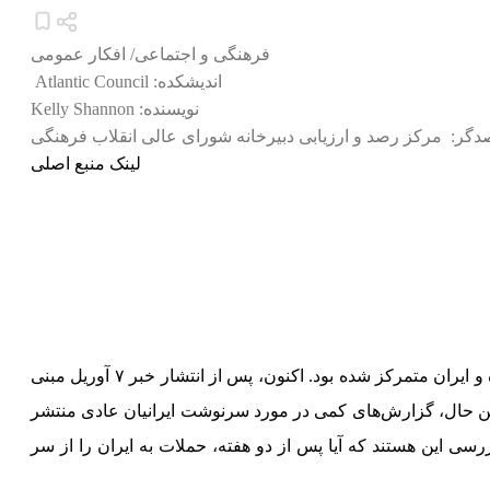
فرهنگی و اجتماعی
/
افکار عمومی
:اندیشکده
Atlantic Council
:نویسنده
Kelly Shannon
صدگر
مرکز رصد و ارزیابی دبیرخانه شورای عالی انقلاب فرهنگی
لینک منبع اصلی
در هفته گذشته، تیترهای غرب در مورد جنگ ایران بر تبادل تهدیدهای خصمانه فزاینده بین رهبران ایالات متحده و ایران متمرکز شده بود. اکنون، پس از انتشار خبر ۷ آوریل مبنی
ین حال، گزارش‌های کمی در مورد سرنوشت ایرانیان عادی منتشر
بررسی این هستند که آیا پس از دو هفته، حملات به ایران را از سر