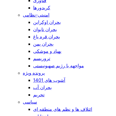
فناوری
کریدورها
امنیتی-نظامی
بحران اوکراین
بحران تایوان
بحران قره باغ
بحران یمن
پهپاد و موشکی
تروریسم
مواجهه با رژیم صهیونیستی
پرونده ویژه
آشوب های 1401
بحران آب
تحریم
سیاسی
ائتلاف ها و نظم های منطقه ای