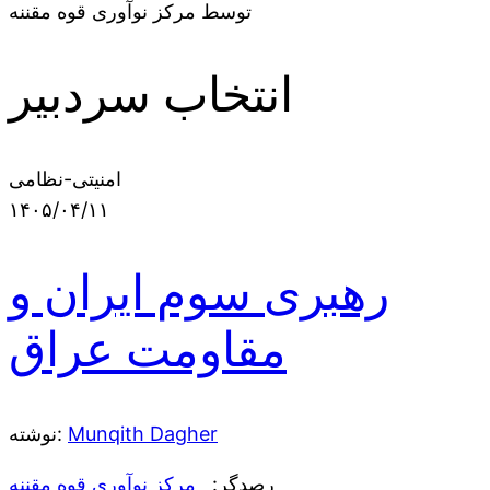
توسط مرکز نوآوری قوه مقننه
انتخاب سردبیر
امنیتی-نظامی
۱۴۰۵/۰۴/۱۱
رهبری سوم ایران و
مقاومت عراق
Munqith Dagher
نوشته:
رصدگر:
مرکز نوآوری قوه مقننه