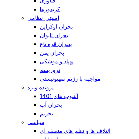
فناوری
کریدورها
امنیتی-نظامی
بحران اوکراین
بحران تایوان
بحران قره باغ
بحران یمن
پهپاد و موشکی
تروریسم
مواجهه با رژیم صهیونیستی
پرونده ویژه
آشوب های 1401
بحران آب
تحریم
سیاسی
ائتلاف ها و نظم های منطقه ای