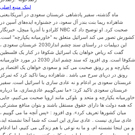
لینک منبع اصلی
ماه گذشته، سفیر پادشاهی عربستان سعودی در آمریکا،یعنی
شاهزاده ریما بنت بندر آل سعود، در جشنواره ایده‌های آسپن در
کلرادو با آندریا میچل، خبرنگار NBC صحبت کرد. او توضیح داد که
کشورش تصور می کند اسرائیل متعلق به "خاورمیانه یکپارچه" است.
این دیپلمات در راستای سند چشم انداز2030 عربستان سعودی ،
گفت که ریاض خواهان یک اسرائیل شکوفا در کنار یک فلسطین
شکوفا است. وی افزود که سند چشم انداز 2030 در مورد خاورمیانه
یکپارچه و پر رونق صحبت می کند و سعودی خواهان یک اقتصاد پر
رونق در دریای سرخ می باشد . شاهزاده ریما تاکید کرد که تمرکز
عربستان سعودی بر ادغام و نه عادی سازی با اسرائیل است. سفیر
عربستان سعودی تاکید کرد: «ما نمی‌گوییم عادی‌سازی، ما درباره
خاورمیانه یکپارچه و متحد و بلوکی مانند اروپا صحبت می‌کنیم، جایی
که همه دولت ها دارای حقوق مستقل باشند و بتوان منافع مشترکی
میان کشورها تعریف کرد». وی افزود : «پس آنچه ما می گوییم ،
عادی سازی نیست . عادی سازی این است که شما آنجا نشسته اید،
و من اینجا نشسته ام، و ما به نوعی با هم زندگی می کنیم، اما ادغام