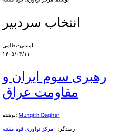
انتخاب سردبیر
امنیتی-نظامی
۱۴۰۵/۰۴/۱۱
رهبری سوم ایران و
مقاومت عراق
Munqith Dagher
نوشته:
رصدگر:
مرکز نوآوری قوه مقننه