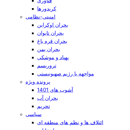
فناوری
کریدورها
امنیتی-نظامی
بحران اوکراین
بحران تایوان
بحران قره باغ
بحران یمن
پهپاد و موشکی
تروریسم
مواجهه با رژیم صهیونیستی
پرونده ویژه
آشوب های 1401
بحران آب
تحریم
سیاسی
ائتلاف ها و نظم های منطقه ای