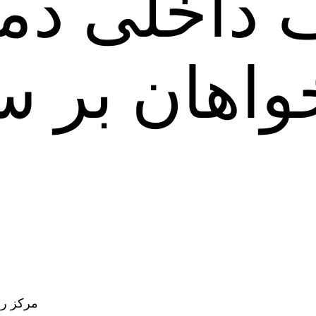
داخلی دمو
اهان بر س
مرکز رص