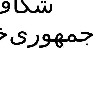
شکاف 
جمهوری‌خو