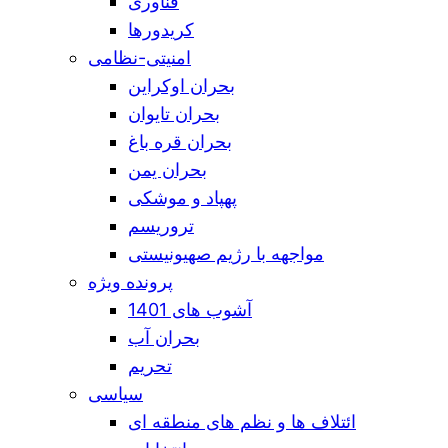
فناوری
کریدورها
امنیتی-نظامی
بحران اوکراین
بحران تایوان
بحران قره باغ
بحران یمن
پهپاد و موشکی
تروریسم
مواجهه با رژیم صهیونیستی
پرونده ویژه
آشوب های 1401
بحران آب
تحریم
سیاسی
ائتلاف ها و نظم های منطقه ای