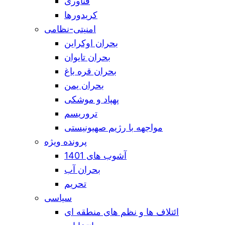
فناوری
کریدورها
امنیتی-نظامی
بحران اوکراین
بحران تایوان
بحران قره باغ
بحران یمن
پهپاد و موشکی
تروریسم
مواجهه با رژیم صهیونیستی
پرونده ویژه
آشوب های 1401
بحران آب
تحریم
سیاسی
ائتلاف ها و نظم های منطقه ای