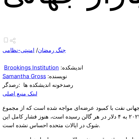
جنگ رمضان
/
امنیتی-نظامی
:اندیشکده
Brookings Institution
:نویسنده
Samantha Gross
رصدخونه اندیشکده ها
:رصدگر
لینک منبع اصلی
زار جهانی نفت با کمبود عرضه‌ای مواجه شده است که از مجموع
کمبودهای بحران‌های نفتی ۱۹۷۳ و ۱۹۷۹ بیشتر است. با وجود اینکه قیمت بنزین در ایالات متحده برای اولین بار از سال ۲۰۲۲ به ۴ دلار در هر گالن رسیده است، هنوز فشار کامل این
شوک در ایالات متحده احساس نشده است.