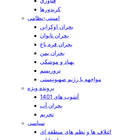
فناوری
کریدورها
امنیتی-نظامی
بحران اوکراین
بحران تایوان
بحران قره باغ
بحران یمن
پهپاد و موشکی
تروریسم
مواجهه با رژیم صهیونیستی
پرونده ویژه
آشوب های 1401
بحران آب
تحریم
سیاسی
ائتلاف ها و نظم های منطقه ای