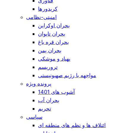
فناوری
کریدورها
امنیتی-نظامی
بحران اوکراین
بحران تایوان
بحران قره باغ
بحران یمن
پهپاد و موشکی
تروریسم
مواجهه با رژیم صهیونیستی
پرونده ویژه
آشوب های 1401
بحران آب
تحریم
سیاسی
ائتلاف ها و نظم های منطقه ای