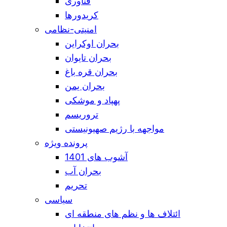
فناوری
کریدورها
امنیتی-نظامی
بحران اوکراین
بحران تایوان
بحران قره باغ
بحران یمن
پهپاد و موشکی
تروریسم
مواجهه با رژیم صهیونیستی
پرونده ویژه
آشوب های 1401
بحران آب
تحریم
سیاسی
ائتلاف ها و نظم های منطقه ای