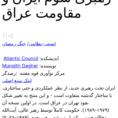
مقاومت عراق
امنیتی-نظامی
/
جنگ رمضان
:اندیشکده
Atlantic Council
:نویسنده
Munqith Dagher
مرکز نوآوری قوه مقننه
:رصدگر
لینک منبع اصلی
ایران تحت رهبری جدید، از نظر عملکردی و حتی ساختاری،
با ساختار گذشته متفاوت است - و این منتج به تغییر شکل
نفوذ تهران در عراق است. در اولین نسخه آن
(۱۹۷۹-۱۹۸۹)، حکومت کاملاً توسط رهبر عالی، آیت‌الله
روح‌الله خمینی، کنترل می‌شد. رهبر بعدی (۱۹۸۹-۲۰۲۶)