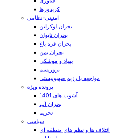
فناوری
کریدورها
امنیتی-نظامی
بحران اوکراین
بحران تایوان
بحران قره باغ
بحران یمن
پهپاد و موشکی
تروریسم
مواجهه با رژیم صهیونیستی
پرونده ویژه
آشوب های 1401
بحران آب
تحریم
سیاسی
ائتلاف ها و نظم های منطقه ای