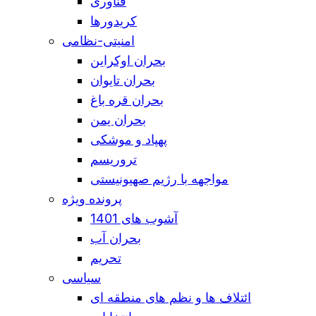
فناوری
کریدورها
امنیتی-نظامی
بحران اوکراین
بحران تایوان
بحران قره باغ
بحران یمن
پهپاد و موشکی
تروریسم
مواجهه با رژیم صهیونیستی
پرونده ویژه
آشوب های 1401
بحران آب
تحریم
سیاسی
ائتلاف ها و نظم های منطقه ای