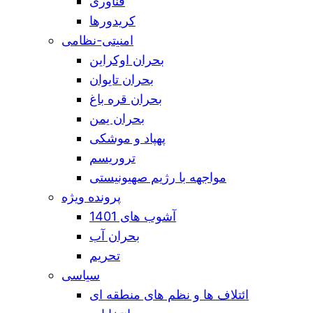
فناوری
کریدورها
امنیتی-نظامی
بحران اوکراین
بحران تایوان
بحران قره باغ
بحران یمن
پهپاد و موشکی
تروریسم
مواجهه با رژیم صهیونیستی
پرونده ویژه
آشوب های 1401
بحران آب
تحریم
سیاسی
ائتلاف ها و نظم های منطقه ای