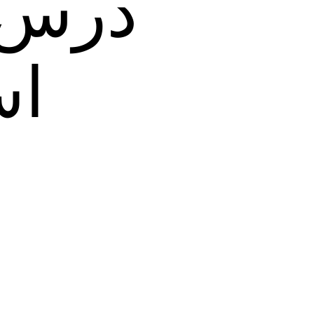
درس‌ه
اس