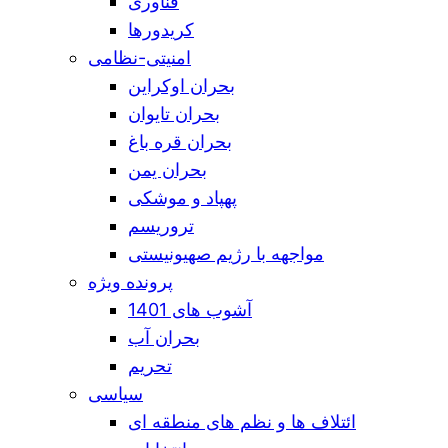
فناوری
کریدورها
امنیتی-نظامی
بحران اوکراین
بحران تایوان
بحران قره باغ
بحران یمن
پهپاد و موشکی
تروریسم
مواجهه با رژیم صهیونیستی
پرونده ویژه
آشوب های 1401
بحران آب
تحریم
سیاسی
ائتلاف ها و نظم های منطقه ای