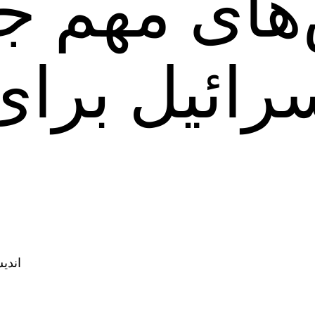
ای مهم جن
رائیل برای
:اند