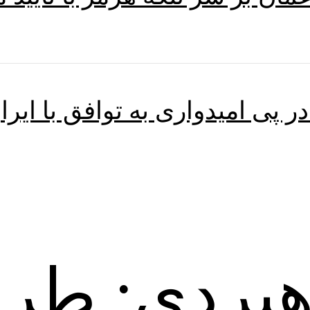
ر پی امیدواری به توافق با ایرا
هبردی: طرح