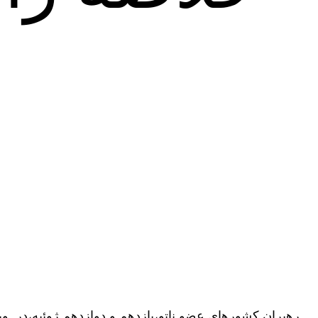
رهبران کشورهای عضو ناتو،یازدهم و دوازدهم ژوئیه،در ویل