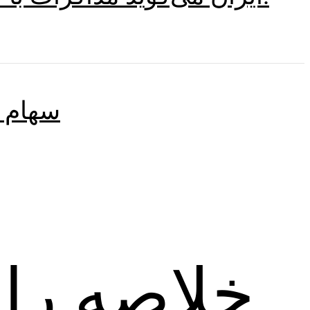
سهام د
خلاصه را