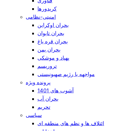
فناوری
کریدورها
امنیتی-نظامی
بحران اوکراین
بحران تایوان
بحران قره باغ
بحران یمن
پهپاد و موشکی
تروریسم
مواجهه با رژیم صهیونیستی
پرونده ویژه
آشوب های 1401
بحران آب
تحریم
سیاسی
ائتلاف ها و نظم های منطقه ای