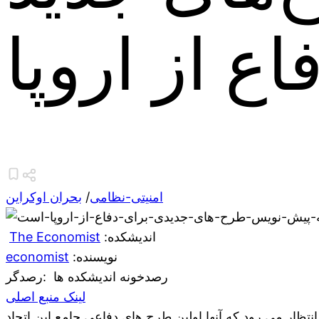
اع از اروپا
امنیتی-نظامی
/
بحران اوکراین
:اندیشکده
The Economist
:نویسنده
economist
رصدخونه اندیشکده ها
:رصدگر
لینک منبع اصلی
تظار می رود که آنها اولین طرح های دفاعی جامع این اتحاد