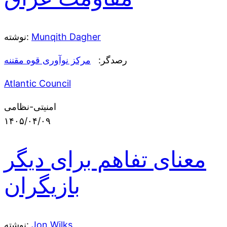
Munqith Dagher
نوشته:
رصدگر:
مرکز نوآوری قوه مقننه
Atlantic Council
امنیتی-نظامی
۱۴۰۵/۰۴/۰۹
معنای تفاهم برای دیگر
بازیگران
Jon Wilks
نوشته: