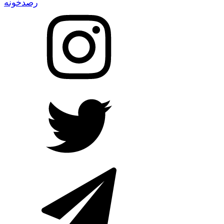
رصدخونه