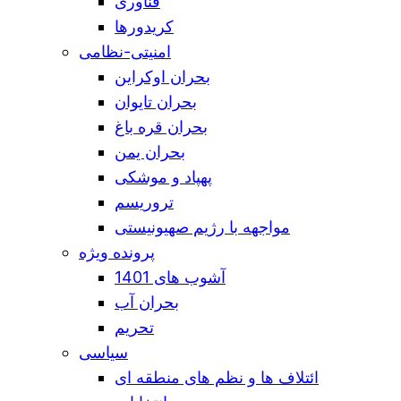
فناوری
کریدورها
امنیتی-نظامی
بحران اوکراین
بحران تایوان
بحران قره باغ
بحران یمن
پهپاد و موشکی
تروریسم
مواجهه با رژیم صهیونیستی
پرونده ویژه
آشوب های 1401
بحران آب
تحریم
سیاسی
ائتلاف ها و نظم های منطقه ای