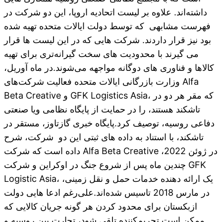
داشته‌اند. علاوه بر لیست اتحادیه اروپا، این دو شرکت در
فهرست مشابهی که توسط دولت ایالات متحده تهیه شده
بود نیز قرار داردند. شرکت هایی که در این لیست ها قرار
می گیرند با محدودیت های سخت گیرانه‌تری برای تهیه
کالاها و فناوری های دوگانه مواجهه می‌شوند.در ماه آوریل،
وزارت بازرگانی ایالات متحده فعالیت‌ شرکت‌های Alfa
Beta Creative و GFK Logistics Asia، که مقر هر دو در
تاشکند هستند، را در حمایت از پایگاه نظامی ویا صنعتی
دفاعی روسیه، توصیف کرد.پایگاه خبری گازتاوز، مستقر در
تاشکند، با استناد به داده های ثبتی این دو شرکت، شرح
داده است که شرکت Alfa Beta Creative در ژوئن 2022،
چندین ماه پس از شروع جنگ در اوکراین و شرکت GFK
Logistic Asia، یک ارائه دهنده خدمات حمل و نقل زمینی،
در مارس 2018 تاسیس شده‌اند.علی‌رغم ادعا هایی دولت
ازبکستان برای محدود کردن هر گونه جریان کالایی که
ممکن است تحریم‌کننده تلقی شود، تجارت بین روسیه و