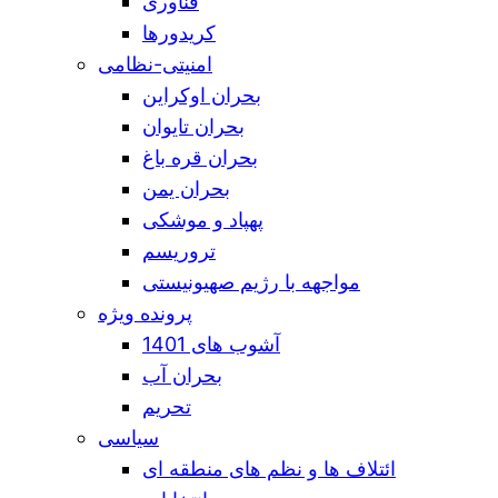
فناوری
کریدورها
امنیتی-نظامی
بحران اوکراین
بحران تایوان
بحران قره باغ
بحران یمن
پهپاد و موشکی
تروریسم
مواجهه با رژیم صهیونیستی
پرونده ویژه
آشوب های 1401
بحران آب
تحریم
سیاسی
ائتلاف ها و نظم های منطقه ای